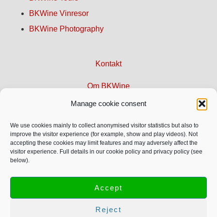
BKWine Vinresor
BKWine Photography
Kontakt
Om BKWine
Manage cookie consent
Sajtkarta
We use cookies mainly to collect anonymised visitor statistics but also to
Integritetspolicy
improve the visitor experience (for example, show and play videos). Not
accepting these cookies may limit features and may adversely affect the
visitor experience. Full details in our cookie policy and privacy policy (see
below).
© Copyright 1996-2026 BKWine AB
Text och bild är upphovsrättsskyddade och får inte användas
Accept
utan vårt tillstånd.
Mer info.
Reject