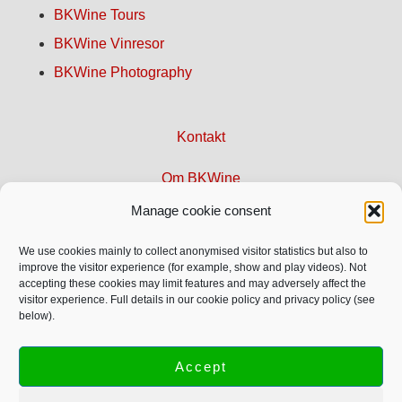
BKWine Tours
BKWine Vinresor
BKWine Photography
Kontakt
Om BKWine
Manage cookie consent
Sajtkarta
We use cookies mainly to collect anonymised visitor statistics but also to
Integritetspolicy
improve the visitor experience (for example, show and play videos). Not
accepting these cookies may limit features and may adversely affect the
visitor experience. Full details in our cookie policy and privacy policy (see
below).
© Copyright 1996-2026 BKWine AB
Text och bild är upphovsrättsskyddade och får inte användas
Accept
utan vårt tillstånd.
Mer info.