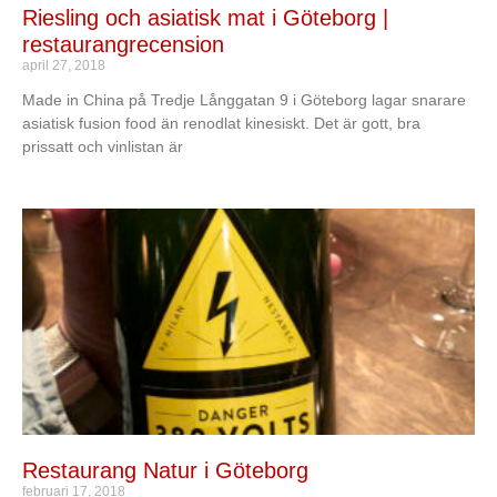
Riesling och asiatisk mat i Göteborg |
restaurangrecension
april 27, 2018
Made in China på Tredje Långgatan 9 i Göteborg lagar snarare
asiatisk fusion food än renodlat kinesiskt. Det är gott, bra
prissatt och vinlistan är
Restaurang Natur i Göteborg
februari 17, 2018