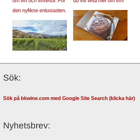
om vin och vinresor. För
du vill veta mer om vin!
den nyfikne entusiasten.
Sök:
Sök på bkwine.com med Google Site Search (klicka här)
Nyhetsbrev: