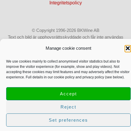
Integritetspolicy
© Copyright 1996-2026 BKWine AB
Text och bild är upphovsrättsskyddade och får inte användas
utan vårt tillstånd.
Mer info.
Manage cookie consent
We use cookies mainly to collect anonymised visitor statistics but also to
improve the visitor experience (for example, show and play videos). Not
English
Svenska
accepting these cookies may limit features and may adversely affect the visitor
experience. Full details in our cookie policy and privacy policy (see below).
Accept
Reject
Set preferences